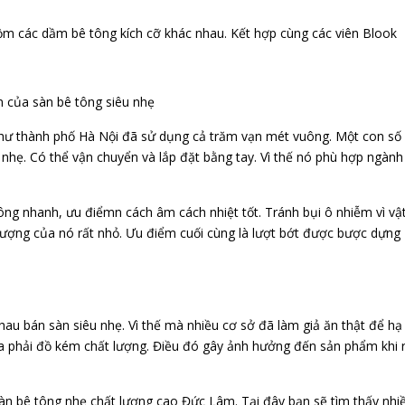
Gồm các dầm bê tông kích cỡ khác nhau. Kết hợp cùng các viên Blook
 của sàn bê tông siêu nhẹ
 như thành phố Hà Nội đã sử dụng cả trăm vạn mét vuông. Một con số
n nhẹ. Có thể vận chuyển và lắp đặt bằng tay. Vì thế nó phù hợp ngành
công nhanh, ưu điểmn cách âm cách nhiệt tốt. Tránh bụi ô nhiễm vì vậ
ng lượng của nó rất nhỏ. Ưu điểm cuối cùng là lượt bớt được bược dựng
hau bán sàn siêu nhẹ. Vì thế mà nhiều cơ sở đã làm giả ăn thật để hạ
a phải đồ kém chất lượng. Điều đó gây ảnh hưởng đến sản phẩm khi 
 sàn bê tông nhẹ chất lượng cao Đức Lâm. Tại đây bạn sẽ tìm thấy nhi