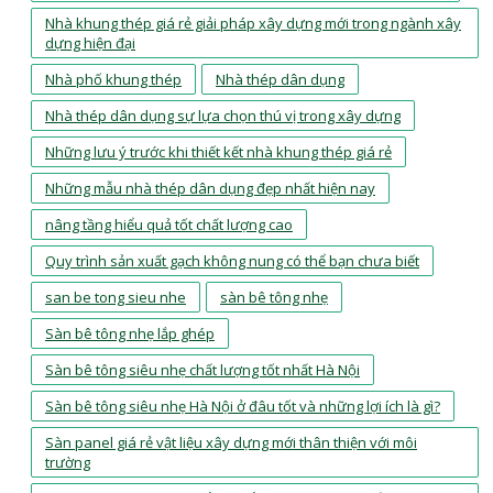
Nhà khung thép giá rẻ giải pháp xây dựng mới trong ngành xây
dựng hiện đại
Nhà phố khung thép
Nhà thép dân dụng
Nhà thép dân dụng sự lựa chọn thú vị trong xây dựng
Những lưu ý trước khi thiết kết nhà khung thép giá rẻ
Những mẫu nhà thép dân dụng đẹp nhất hiện nay
nâng tầng hiểu quả tốt chất lượng cao
Quy trình sản xuất gạch không nung có thể bạn chưa biết
san be tong sieu nhe
sàn bê tông nhẹ
Sàn bê tông nhẹ lắp ghép
Sàn bê tông siêu nhẹ chất lượng tốt nhất Hà Nội
Sàn bê tông siêu nhẹ Hà Nội ở đâu tốt và những lợi ích là gì?
Sàn panel giá rẻ vật liệu xây dựng mới thân thiện với môi
trường