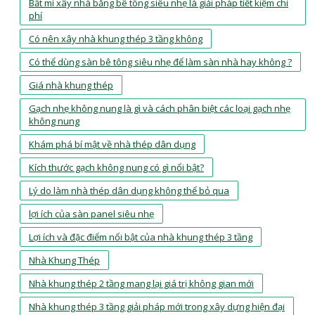
Bất mí xây nhà bằng bê tông siêu nhẹ là giải pháp tiết kiệm chi
phí
Có nên xây nhà khung thép 3 tầng không
Có thể dùng sàn bê tông siêu nhẹ để làm sàn nhà hay không ?
Giá nhà khung thép
Gạch nhẹ không nung là gì và cách phân biệt các loại gạch nhẹ
không nung
Khám phá bí mật về nhà thép dân dụng
Kích thước gạch không nung có gì nổi bật?
Lý do làm nhà thép dân dụng không thể bỏ qua
lợi ích của sàn panel siêu nhẹ
Lợi ích và đặc điểm nổi bật của nhà khung thép 3 tầng
Nhà Khung Thép
Nhà khung thép 2 tầng mang lại giá trị không gian mới
Nhà khung thép 3 tầng giải pháp mới trong xây dựng hiện đại