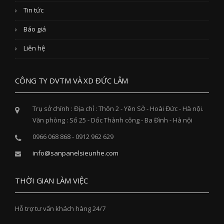
Tin tức
Báo giá
Liên hệ
CÔNG TY DVTM VÀ XD ĐỨC LÂM
Trụ sở chính : Địa chỉ : Thôn 2 - Yên Sở - Hoài Đức - Hà nội.
Văn phòng : Số 25 - Dốc Thành công - Ba Đình - Hà nội
0966 068 868 - 0912 962 629
info@sanpanelsieunhe.com
THỜI GIAN LÀM VIỆC
Hỗ trợ tư vấn khách hàng 24/7