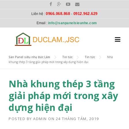
Skip to content
0966.068.868
0912.962.629
Liên hệ :
-
Email :
info@sanpanelsieunhe.com
Sàn Panel siêu nhẹ Đức Lâm
>
Tin tức
>
Tin tức
>
Nhà
khung thép 3 tầng giải pháp mới trong xây dựng hiện đại
Nhà khung thép 3 tầng
giải pháp mới trong xây
dựng hiện đại
POSTED BY
ADMIN
ON
24 THÁNG TÁM, 2019