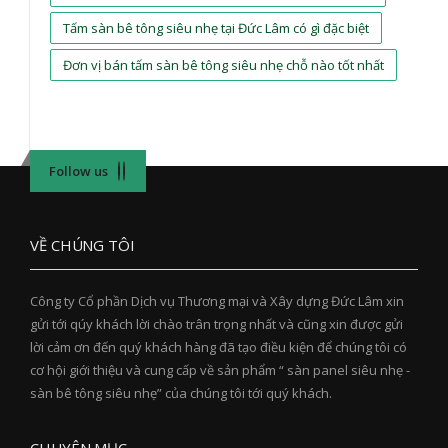
Tấm sàn bê tông siêu nhẹ tại Đức Lâm có gì đặc biệt
Đơn vị bán tấm sàn bê tông siêu nhẹ chỗ nào tốt nhất
Follow us
VỀ CHÚNG TÔI
Công ty Cổ phần Dịch vụ Thương mại và Xây dựng Đức Lâm xin
gửi tới qúy khách lời chào trân trọng nhất và cũng xin được gửi
lời cảm ơn đến quý khách hàng đã tạo điều kiện để chúng tôi có
cơ hội giới thiệu và cung cấp về sản phẩm “ sàn panel siêu nhẹ -
sàn bê tông siêu nhẹ” của chúng tôi tới quý khách.