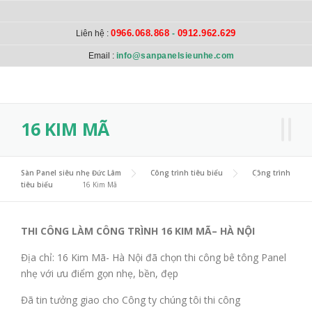
Skip to content
0966.068.868
0912.962.629
Liên hệ :
-
Email :
info@sanpanelsieunhe.com
16 KIM MÃ
Sàn Panel siêu nhẹ Đức Lâm
>
Công trình tiêu biểu
>
Công trình
tiêu biểu
>
16 Kim Mã
THI CÔNG LÀM CÔNG TRÌNH 16 KIM MÃ– HÀ NỘI
Địa chỉ: 16 Kim Mã- Hà Nội đã chọn thi công bê tông Panel
nhẹ với ưu điểm gọn nhẹ, bền, đẹp
Đã tin tưởng giao cho Công ty chúng tôi thi công