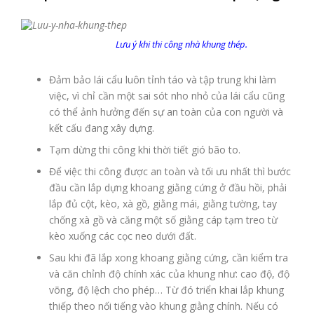
Lưu ý khi thi công nhà khung thép.
Đảm bảo lái cẩu luôn tỉnh táo và tập trung khi làm
việc, vì chỉ cần một sai sót nho nhỏ của lái cẩu cũng
có thể ảnh hưởng đến sự an toàn của con người và
kết cấu đang xây dựng.
Tạm dừng thi công khi thời tiết gió bão to.
Để việc thi công được an toàn và tối ưu nhất thì bước
đầu cần lắp dựng khoang giằng cứng ở đầu hồi, phải
lắp đủ cột, kèo, xà gồ, giằng mái, giằng tường, tay
chống xà gồ và căng một số giằng cáp tạm treo từ
kèo xuống các cọc neo dưới đất.
Sau khi đã lắp xong khoang giằng cứng, cần kiểm tra
và căn chỉnh độ chính xác của khung như: cao độ, độ
võng, độ lệch cho phép… Từ đó triển khai lắp khung
thiếp theo nối tiếng vào khung giằng chính. Nếu có