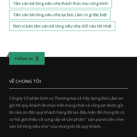
Tấm sàn bê tông siêu nhẹ thách thức mọi công trình
Tấm sàn bê tông siêu nhẹ tại Đức Lâm có gì đặc biệt
Đơn vị bán tấm sàn bê tông siêu nhẹ chỗ nào tốt nhất
Follow us
VỀ CHÚNG TÔI
Công ty Cổ phần Dịch vụ Thương mại và Xây dựng Đức Lâm xin
gửi tới qúy khách lời chào trân trọng nhất và cũng xin được gửi
lời cảm ơn đến quý khách hàng đã tạo điều kiện để chúng tôi có
cơ hội giới thiệu và cung cấp về sản phẩm “ sàn panel siêu nhẹ -
sàn bê tông siêu nhẹ” của chúng tôi tới quý khách.