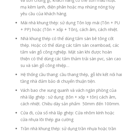
và sơn chống gỉ, khách hàng có thể sơn màu hoặc
mạ kẽm lạnh, điện phân hoặc mạ nhúng nóng tùy
yêu cầu của khách hàng.
Mái nhà khung thép: sử dụng Tôn lợp mái (Tôn + PU
+ PP) hoặc (Tôn + xốp + Tôn), cách âm, cách nhiệt.
Nhà khung thép có thể dùng tấm sàn bê tông cốt
thép. Hoặc có thể dùng các tấm sàn ceamboad, các
tấm ván gỗ công nghiệp. Mặt sàn khi được hoàn
thiện có thể dùng các tấm thảm trải sàn pvc, sàn cao
su và sàn gỗ công nhiệp…
Hệ thống cầu thang: cầu thang thép, gỗ khi kết nối hai
tầng nhà đảm bảo di chuyển thuận tiện.
Vách bao che xung quanh và vách ngăn phòng của
nhà lắp ghép : sử dụng (tôn + xốp + tôn) cách âm,
cách nhiệt. Chiều dày sản phẩm 50mm đến 100mm.
Cửa đi, cửa sổ nhà lắp ghép: Cửa nhôm kính hoặc
cửa nhựa lõi thép gia cường
Trần nhà khung thép: sử dụng trần nhựa hoặc trần