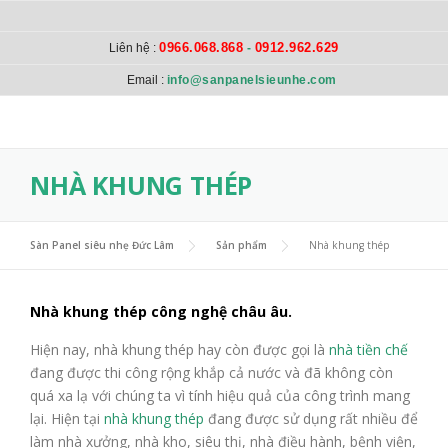
Skip to content
0966.068.868
0912.962.629
Liên hệ :
-
Email :
info@sanpanelsieunhe.com
NHÀ KHUNG THÉP
Sàn Panel siêu nhẹ Đức Lâm
>
Sản phẩm
>
Nhà khung thép
Nhà khung thép công nghệ châu âu.
Hiện nay, nhà khung thép hay còn được gọi là
nhà tiền chế
đang được thi công rộng khắp cả nước và đã không còn
quá xa lạ với chúng ta vì tính hiệu quả của công trình mang
lại. Hiện tại
nhà khung thép
đang được sử dụng rất nhiều để
làm nhà xưởng, nhà kho, siêu thị, nhà điều hành, bệnh viện,