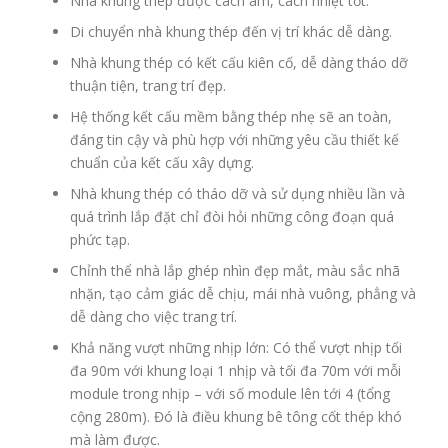
Nhà khung thép được cách âm, cách nhiệt tốt.
Di chuyển nhà khung thép đến vị trí khác dễ dàng.
Nhà khung thép có kết cấu kiên cố, dễ dàng tháo dỡ
thuận tiện, trang trí đẹp.
Hệ thống kết cấu mềm bằng thép nhẹ sẽ an toàn,
đáng tin cậy và phù hợp với những yêu cầu thiết kế
chuẩn của kết cấu xây dựng.
Nhà khung thép có tháo dỡ và sử dụng nhiều lần và
quá trình lắp đặt chỉ đòi hỏi những công đoạn quá
phức tạp.
Chỉnh thể nhà lắp ghép nhìn đẹp mắt, màu sắc nhã
nhặn, tạo cảm giác dễ chịu, mái nhà vuông, phẳng và
dễ dàng cho việc trang trí.
Khả năng vượt những nhịp lớn: Có thể vượt nhịp tối
đa 90m với khung loại 1 nhịp và tối đa 70m với mỗi
module trong nhịp – với số module lên tới 4 (tổng
cộng 280m). Đó là điều khung bê tông cốt thép khó
mà làm được.