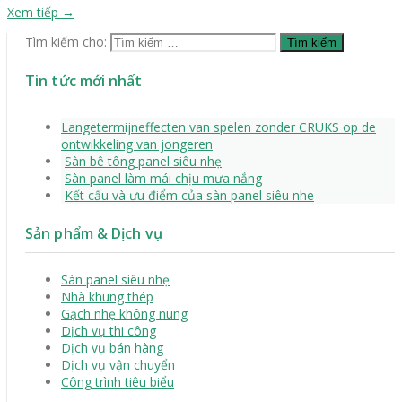
Xem tiếp
→
Tìm kiếm cho:
Tin tức mới nhất
Langetermijneffecten van spelen zonder CRUKS op de
ontwikkeling van jongeren
Sàn bê tông panel siêu nhẹ
Sàn panel làm mái chịu mưa nắng
Kết cấu và ưu điểm của sàn panel siêu nhe
Sản phẩm & Dịch vụ
Sàn panel siêu nhẹ
Nhà khung thép
Gạch nhẹ không nung
Dịch vụ thi công
Dịch vụ bán hàng
Dịch vụ vận chuyển
Công trình tiêu biểu