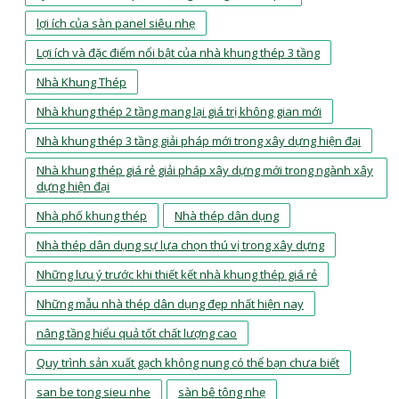
lợi ích của sàn panel siêu nhẹ
Lợi ích và đặc điểm nổi bật của nhà khung thép 3 tầng
Nhà Khung Thép
Nhà khung thép 2 tầng mang lại giá trị không gian mới
Nhà khung thép 3 tầng giải pháp mới trong xây dựng hiện đại
Nhà khung thép giá rẻ giải pháp xây dựng mới trong ngành xây
dựng hiện đại
Nhà phố khung thép
Nhà thép dân dụng
Nhà thép dân dụng sự lựa chọn thú vị trong xây dựng
Những lưu ý trước khi thiết kết nhà khung thép giá rẻ
Những mẫu nhà thép dân dụng đẹp nhất hiện nay
nâng tầng hiểu quả tốt chất lượng cao
Quy trình sản xuất gạch không nung có thể bạn chưa biết
san be tong sieu nhe
sàn bê tông nhẹ