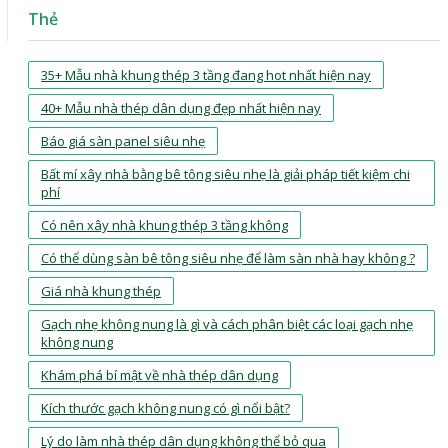
Thẻ
35+ Mẫu nhà khung thép 3 tầng đang hot nhất hiện nay
40+ Mẫu nhà thép dân dụng đẹp nhất hiện nay
Báo giá sàn panel siêu nhẹ
Bất mí xây nhà bằng bê tông siêu nhẹ là giải pháp tiết kiệm chi
phí
Có nên xây nhà khung thép 3 tầng không
Có thể dùng sàn bê tông siêu nhẹ để làm sàn nhà hay không ?
Giá nhà khung thép
Gạch nhẹ không nung là gì và cách phân biệt các loại gạch nhẹ
không nung
Khám phá bí mật về nhà thép dân dụng
Kích thước gạch không nung có gì nổi bật?
Lý do làm nhà thép dân dụng không thể bỏ qua