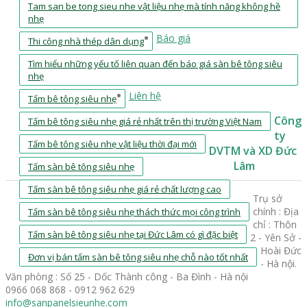
Tam san be tong sieu nhe vật liệu nhẹ mà tính năng không hề
nhẹ
Báo giá
Thi công nhà thép dân dụng
Tìm hiểu những yếu tố liên quan đến báo giá sàn bê tông siêu
nhẹ
Liên hệ
Tấm bê tông siêu nhẹ
Công
Tấm bê tông siêu nhẹ giá rẻ nhất trên thị trường Việt Nam
ty
Tấm bê tông siêu nhẹ vật liệu thời đại mới
DVTM và XD Đức
Lâm
Tấm sàn bê tông siêu nhẹ
Tấm sàn bê tông siêu nhẹ giá rẻ chất lượng cao
Trụ sở
chính : Địa
Tấm sàn bê tông siêu nhẹ thách thức mọi công trình
chỉ : Thôn
Tấm sàn bê tông siêu nhẹ tại Đức Lâm có gì đặc biệt
2 - Yên Sở -
Hoài Đức
Đơn vị bán tấm sàn bê tông siêu nhẹ chỗ nào tốt nhất
- Hà nội.
Văn phòng : Số 25 - Dốc Thành công - Ba Đình - Hà nội
0966 068 868 - 0912 962 629
info@sanpanelsieunhe.com