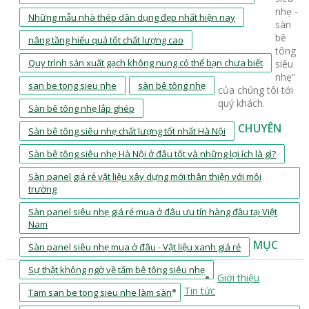
nhẹ -
Những mẫu nhà thép dân dụng đẹp nhất hiện nay
sàn
bê
nâng tầng hiểu quả tốt chất lượng cao
tông
Quy trình sản xuất gạch không nung có thể bạn chưa biết
siêu
nhẹ”
san be tong sieu nhe
sàn bê tông nhẹ
của chúng tôi tới
quý khách.
Sàn bê tông nhẹ lắp ghép
CHUYÊN
Sàn bê tông siêu nhẹ chất lượng tốt nhất Hà Nội
Sàn bê tông siêu nhẹ Hà Nội ở đâu tốt và những lợi ích là gì?
Sàn panel giá rẻ vật liệu xây dựng mới thân thiện với môi
trường
Sàn panel siêu nhẹ giá rẻ mua ở đâu ưu tín hàng đầu tại Việt
Nam
MỤC
Sàn panel siêu nhẹ mua ở đâu - Vật liệu xanh giá rẻ
Sự thật không ngờ về tấm bê tông siêu nhẹ
Giới thiệu
Tin tức
Tam san be tong sieu nhe làm sàn