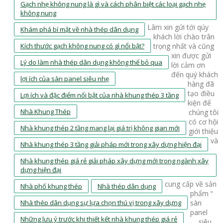
Gạch nhẹ không nung là gì và cách phân biệt các loại gạch nhẹ
không nung
Lâm xin gửi tới qúy
Khám phá bí mật về nhà thép dân dụng
khách lời chào trân
Kích thước gạch không nung có gì nổi bật?
trọng nhất và cũng
xin được gửi
Lý do làm nhà thép dân dụng không thể bỏ qua
lời cảm ơn
đến quý khách
lợi ích của sàn panel siêu nhẹ
hàng đã
tạo điều
Lợi ích và đặc điểm nổi bật của nhà khung thép 3 tầng
kiện để
Nhà Khung Thép
chúng tôi
có cơ hội
Nhà khung thép 2 tầng mang lại giá trị không gian mới
giới thiệu
và
Nhà khung thép 3 tầng giải pháp mới trong xây dựng hiện đại
Nhà khung thép giá rẻ giải pháp xây dựng mới trong ngành xây
dựng hiện đại
cung cấp về sản
Nhà phố khung thép
Nhà thép dân dụng
phẩm “
Nhà thép dân dụng sự lựa chọn thú vị trong xây dựng
sàn
panel
Những lưu ý trước khi thiết kết nhà khung thép giá rẻ
siêu