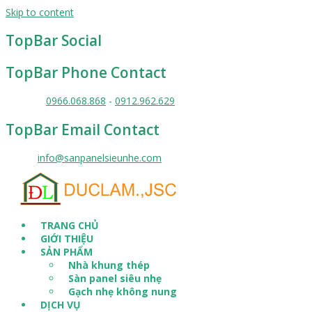
Skip to content
TopBar Social
TopBar Phone Contact
Liên hệ :
0966.068.868
-
0912.962.629
TopBar Email Contact
Email :
info@sanpanelsieunhe.com
TRANG CHỦ
GIỚI THIỆU
SẢN PHẨM
Nhà khung thép
Sàn panel siêu nhẹ
Gạch nhẹ không nung
DỊCH VỤ