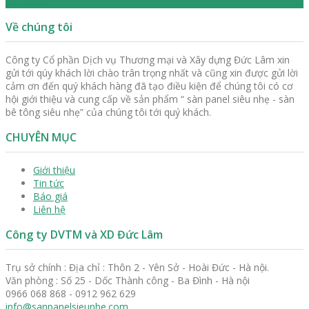
Follow us
Về chúng tôi
Công ty Cổ phần Dịch vụ Thương mại và Xây dựng Đức Lâm xin
gửi tới qúy khách lời chào trân trọng nhất và cũng xin được gửi lời
cảm ơn đến quý khách hàng đã tạo điều kiện để chúng tôi có cơ
hội giới thiệu và cung cấp về sản phẩm “ sàn panel siêu nhẹ - sàn
bê tông siêu nhẹ” của chúng tôi tới quý khách.
CHUYÊN MỤC
Giới thiệu
Tin tức
Báo giá
Liên hệ
Công ty DVTM và XD Đức Lâm
Trụ sở chính : Địa chỉ : Thôn 2 - Yên Sở - Hoài Đức - Hà nội.
Văn phòng : Số 25 - Dốc Thành công - Ba Đình - Hà nội
0966 068 868 - 0912 962 629
info@sanpanelsieunhe.com