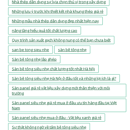
Nhà thép dân dụng sự lựa chọn thú vị trong xây dựng
Những lưu ý trước khi thiết kết nhà khung thép giá rẻ
Những mẫu nhà thép dân dụng đẹp nhất hiện nay
nâng tầng hiểu quả tốt chất lượng cao
Quy trình sản xuất gạch không nung có thể bạn chưa biết
san be tong sieu nhe
sàn bê tông nhẹ
Sàn bê tông nhẹ lắp ghép
Sàn bê tông siêu nhẹ chất lượng tốt nhất Hà Nội
Sàn bê tông siêu nhẹ Hà Nội ở đâu tốt và những lợi ích là gì?
Sàn panel giá rẻ vật liệu xây dựng mới thân thiện với môi
trường
Sàn panel siêu nhẹ giá rẻ mua ở đâu ưu tín hàng đầu tại Việt
Nam
Sàn panel siêu nhẹ mua ở đâu - Vật liệu xanh giá rẻ
Sự thật không ngờ về tấm bê tông siêu nhẹ