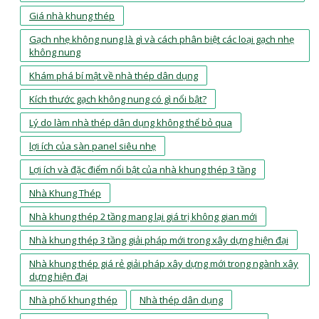
Giá nhà khung thép
Gạch nhẹ không nung là gì và cách phân biệt các loại gạch nhẹ
không nung
Khám phá bí mật về nhà thép dân dụng
Kích thước gạch không nung có gì nổi bật?
Lý do làm nhà thép dân dụng không thể bỏ qua
lợi ích của sàn panel siêu nhẹ
Lợi ích và đặc điểm nổi bật của nhà khung thép 3 tầng
Nhà Khung Thép
Nhà khung thép 2 tầng mang lại giá trị không gian mới
Nhà khung thép 3 tầng giải pháp mới trong xây dựng hiện đại
Nhà khung thép giá rẻ giải pháp xây dựng mới trong ngành xây
dựng hiện đại
Nhà phố khung thép
Nhà thép dân dụng