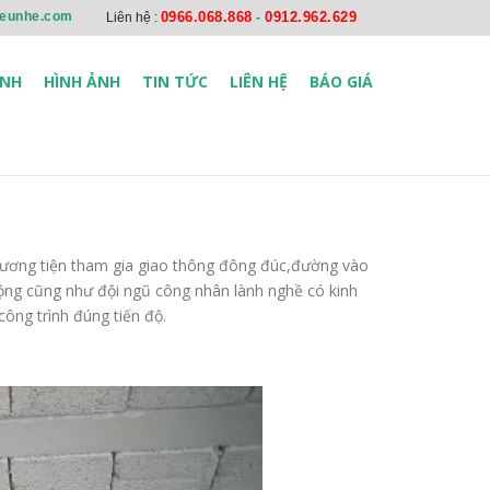
ieunhe.com
0966.068.868
0912.962.629
Liên hệ :
-
ÌNH
HÌNH ẢNH
TIN TỨC
LIÊN HỆ
BÁO GIÁ
hương tiện tham gia giao thông đông đúc,đường vào
 động cũng như đội ngũ công nhân lành nghề có kinh
ông trình đúng tiến độ.