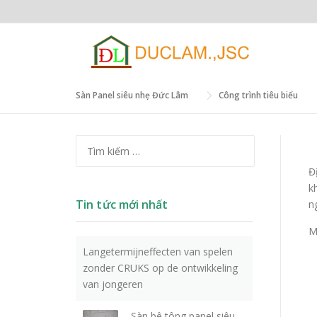
Skip to content
Sàn Panel siêu nhẹ Đức Lâm
>
Công trình tiêu biểu
Tìm kiếm cho:
Đ
k
Tin tức mới nhất
n
M
Langetermijneffecten van spelen
zonder CRUKS op de ontwikkeling
van jongeren
Sàn bê tông panel siêu