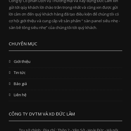
Công ty Cổ phần Dịch vụ Thương mại và Xây dựng Đức Lâm xin
gửi tới qúy khách lời chào trân trọng nhất và cũng xin được gửi
lời cảm ơn đến quý khách hàng đã tạo điều kiện để chúng tôi có
cơ hội giới thiệu và cung cấp về sản phẩm “ sàn panel siêu nhẹ -
sàn bê tông siêu nhẹ” của chúng tôi tới quý khách.
CHUYÊN MỤC
Giới thiệu
Tin tức
Báo giá
Liên hệ
CÔNG TY DVTM VÀ XD ĐỨC LÂM
Trụ sở chính : Địa chỉ : Thôn 2 - Yên Sở - Hoài Đức - Hà nội.