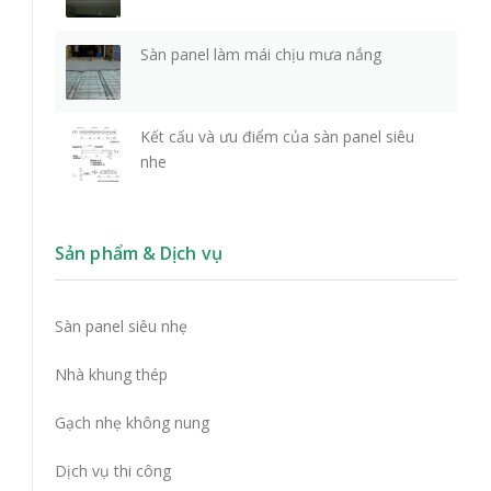
Sàn panel làm mái chịu mưa nắng
Kết cấu và ưu điểm của sàn panel siêu
nhe
Sản phẩm & Dịch vụ
Sàn panel siêu nhẹ
Nhà khung thép
Gạch nhẹ không nung
Dịch vụ thi công