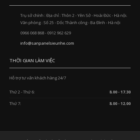
Trụ sở chính : Địa chỉ : Thôn 2 - Yên Sở - Hoài Đức - Hà nội.
Văn phòng : Số 25 - Dốc Thành công - Ba Đình - Hà nội
0966 068 868 - 0912 962 629
info@sanpanelsieunhe.com
THỜI GIAN LÀM VIỆC
Hỗ trợ tư vấn khách hàng 24/7
Thứ 2 - Thứ 6:
8.00 - 17.30
Thứ 7:
8.00 - 12.00