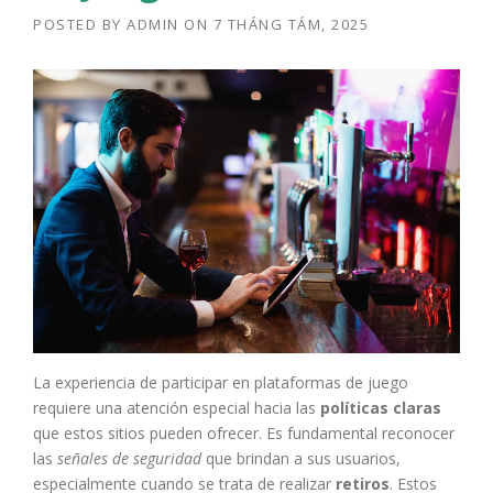
POSTED BY
ADMIN
ON
7 THÁNG TÁM, 2025
La experiencia de participar en plataformas de juego
requiere una atención especial hacia las
políticas claras
que estos sitios pueden ofrecer. Es fundamental reconocer
las
señales de seguridad
que brindan a sus usuarios,
especialmente cuando se trata de realizar
retiros
. Estos