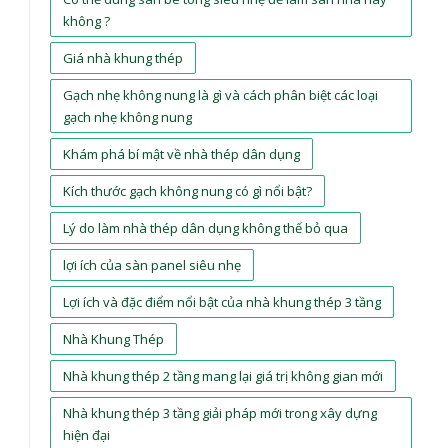
không ?
Giá nhà khung thép
Gạch nhẹ không nung là gì và cách phân biệt các loại
gạch nhẹ không nung
Khám phá bí mật về nhà thép dân dụng
Kích thước gạch không nung có gì nổi bật?
Lý do làm nhà thép dân dụng không thể bỏ qua
lợi ích của sàn panel siêu nhẹ
Lợi ích và đặc điểm nổi bật của nhà khung thép 3 tầng
Nhà Khung Thép
Nhà khung thép 2 tầng mang lại giá trị không gian mới
Nhà khung thép 3 tầng giải pháp mới trong xây dựng
hiện đại