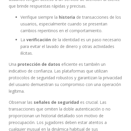
que brinde respuestas rápidas y precisas.
Verifique siempre la
historia
de transacciones de los
usuarios, especialmente cuando se presentan
cambios repentinos en el comportamiento.
La
verificación
de la identidad es un paso necesario
para evitar el lavado de dinero y otras actividades
ilícitas.
Una
protección de datos
eficiente es también un
indicativo de confianza. Las plataformas que utilizan
protocolos de seguridad robustos y garantizan la privacidad
del usuario demuestran su compromiso con una operación
legítima.
Observar las
señales de seguridad
es crucial. Las
transacciones que omiten la doble autenticación o no
proporcionan un historial detallado son motivo de
preocupación. Los jugadores deben estar atentos a
cualquier inusual en la dinámica habitual de sus