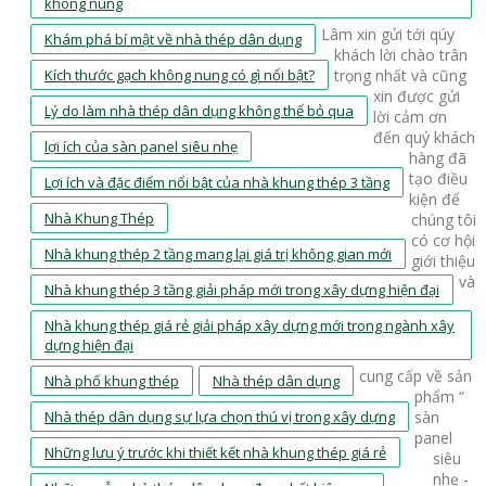
không nung
Lâm xin gửi tới qúy
Khám phá bí mật về nhà thép dân dụng
khách lời chào trân
Kích thước gạch không nung có gì nổi bật?
trọng nhất và cũng
xin được gửi
Lý do làm nhà thép dân dụng không thể bỏ qua
lời cảm ơn
đến quý khách
lợi ích của sàn panel siêu nhẹ
hàng đã
tạo điều
Lợi ích và đặc điểm nổi bật của nhà khung thép 3 tầng
kiện để
Nhà Khung Thép
chúng tôi
có cơ hội
Nhà khung thép 2 tầng mang lại giá trị không gian mới
giới thiệu
và
Nhà khung thép 3 tầng giải pháp mới trong xây dựng hiện đại
Nhà khung thép giá rẻ giải pháp xây dựng mới trong ngành xây
dựng hiện đại
cung cấp về sản
Nhà phố khung thép
Nhà thép dân dụng
phẩm “
Nhà thép dân dụng sự lựa chọn thú vị trong xây dựng
sàn
panel
Những lưu ý trước khi thiết kết nhà khung thép giá rẻ
siêu
nhẹ -