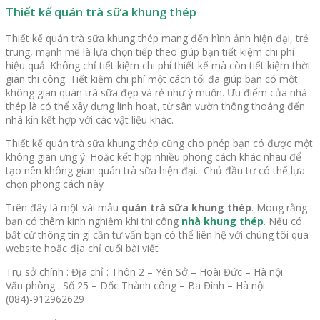
Thiết kế quán trà sữa khung thép
Thiết kế quán trà sữa khung thép mang đến hình ảnh hiện đại, trẻ
trung, mạnh mẽ là lựa chọn tiếp theo giúp bạn tiết kiệm chi phí
hiệu quả. Không chỉ tiết kiệm chi phí thiết kế mà còn tiết kiệm thời
gian thi công. Tiết kiệm chi phí một cách tối đa giúp bạn có một
không gian quán trà sữa đẹp và rẻ như ý muốn. Ưu điểm của nhà
thép là có thể xây dựng linh hoạt, từ sân vườn thông thoáng đến
nhà kín kết hợp với các vật liệu khác.
Thiết kế quán trà sữa khung thép cũng cho phép bạn có được một
không gian ưng ý. Hoặc kết hợp nhiều phong cách khác nhau để
tạo nên không gian quán trà sữa hiện đại. Chủ đầu tư có thể lựa
chọn phong cách này
Trên đây là một vài mẫu
quán trà sữa khung thép
. Mong rằng
bạn có thêm kinh nghiệm khi thi công
nhà khung thép
. Nếu có
bất cứ thông tin gì cần tư vấn bạn có thể liên hệ với chúng tôi qua
website hoặc địa chỉ cuối bài viết
Trụ sở chính : Địa chỉ : Thôn 2 – Yên Sở – Hoài Đức – Hà nội.
Văn phòng : Số 25 – Dốc Thành công – Ba Đình – Hà nội
(084)-912962629