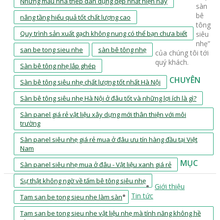
Những mẫu nhà thép dân dụng đẹp nhất hiện nay
sàn
bê
nâng tầng hiểu quả tốt chất lượng cao
tông
Quy trình sản xuất gạch không nung có thể bạn chưa biết
siêu
nhẹ”
san be tong sieu nhe
sàn bê tông nhẹ
của chúng tôi tới
quý khách.
Sàn bê tông nhẹ lắp ghép
CHUYÊN
Sàn bê tông siêu nhẹ chất lượng tốt nhất Hà Nội
Sàn bê tông siêu nhẹ Hà Nội ở đâu tốt và những lợi ích là gì?
Sàn panel giá rẻ vật liệu xây dựng mới thân thiện với môi
trường
Sàn panel siêu nhẹ giá rẻ mua ở đâu ưu tín hàng đầu tại Việt
Nam
MỤC
Sàn panel siêu nhẹ mua ở đâu - Vật liệu xanh giá rẻ
Sự thật không ngờ về tấm bê tông siêu nhẹ
Giới thiệu
Tin tức
Tam san be tong sieu nhe làm sàn
Tam san be tong sieu nhe vật liệu nhẹ mà tính năng không hề