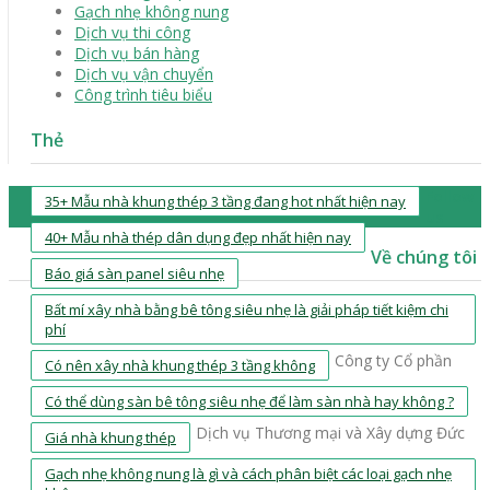
Gạch nhẹ không nung
Dịch vụ thi công
Dịch vụ bán hàng
Dịch vụ vận chuyển
Công trình tiêu biểu
Thẻ
Follow
35+ Mẫu nhà khung thép 3 tầng đang hot nhất hiện nay
us
40+ Mẫu nhà thép dân dụng đẹp nhất hiện nay
Về chúng tôi
Báo giá sàn panel siêu nhẹ
Bất mí xây nhà bằng bê tông siêu nhẹ là giải pháp tiết kiệm chi
phí
Công ty Cổ phần
Có nên xây nhà khung thép 3 tầng không
Có thể dùng sàn bê tông siêu nhẹ để làm sàn nhà hay không ?
Dịch vụ Thương mại và Xây dựng Đức
Giá nhà khung thép
Gạch nhẹ không nung là gì và cách phân biệt các loại gạch nhẹ