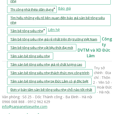
nhẹ
Báo giá
Thi công nhà thép dân dụng
Tìm hiểu những yếu tố liên quan đến báo giá sàn bê tông siêu
nhẹ
Liên hệ
Tấm bê tông siêu nhẹ
Công
Tấm bê tông siêu nhẹ giá rẻ nhất trên thị trường Việt Nam
ty
Tấm bê tông siêu nhẹ vật liệu thời đại mới
DVTM và XD Đức
Lâm
Tấm sàn bê tông siêu nhẹ
Tấm sàn bê tông siêu nhẹ giá rẻ chất lượng cao
Trụ sở
chính : Địa
Tấm sàn bê tông siêu nhẹ thách thức mọi công trình
chỉ : Thôn
Tấm sàn bê tông siêu nhẹ tại Đức Lâm có gì đặc biệt
2 - Yên Sở -
Hoài Đức
Đơn vị bán tấm sàn bê tông siêu nhẹ chỗ nào tốt nhất
- Hà nội.
Văn phòng : Số 25 - Dốc Thành công - Ba Đình - Hà nội
0966 068 868 - 0912 962 629
info@sanpanelsieunhe.com