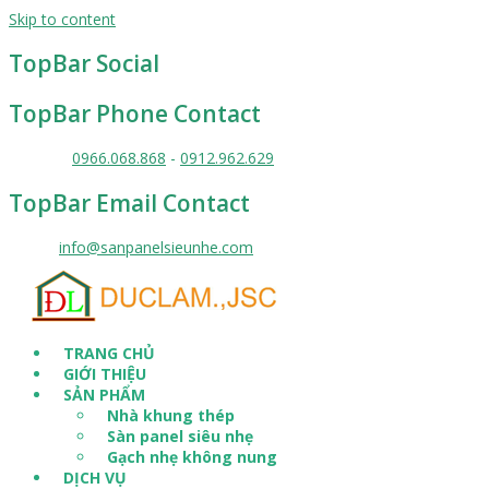
Skip to content
TopBar Social
TopBar Phone Contact
Liên hệ :
0966.068.868
-
0912.962.629
TopBar Email Contact
Email :
info@sanpanelsieunhe.com
TRANG CHỦ
GIỚI THIỆU
SẢN PHẨM
Nhà khung thép
Sàn panel siêu nhẹ
Gạch nhẹ không nung
DỊCH VỤ