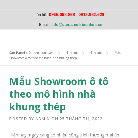
Skip to content
0966.068.868
0912.962.629
Liên hệ :
-
Email :
info@sanpanelsieunhe.com
Sàn Panel siêu nhẹ Đức Lâm
>
Tin tức
>
Tin tức
>
Mẫu
Showroom ô tô theo mô hình nhà khung thép
Mẫu Showroom ô tô
theo mô hình nhà
khung thép
POSTED BY
ADMIN
ON
25 THÁNG TƯ, 2022
Hiện nay, ngày càng có nhiều công trình thương mại áp